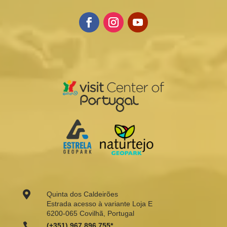

Quinta dos Caldeirões
Estrada acesso à variante Loja E
6200-065 Covilhã, Portugal

(+351) 967 896 755*