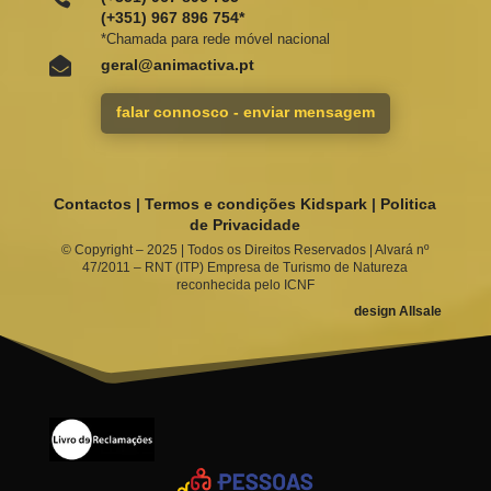
(+351) 967 896 754*
*Chamada para rede móvel nacional

geral@animactiva.pt
falar connosco - enviar mensagem
Contactos
|
Termos e condições Kidspark
|
Politica
de Privacidade
© Copyright –
2025 | Todos os Direitos Reservados | Alvará nº
47/2011 – RNT (ITP) Empresa de Turismo de Natureza
reconhecida pelo ICNF
design Allsale