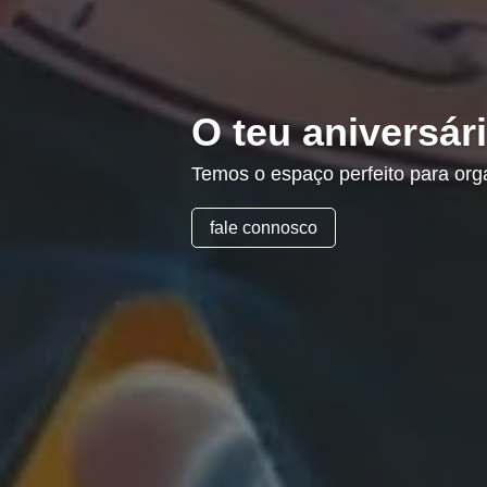
Caminhadas na
Da Serra da Estrela à Serra da G
únicas de visita obrigatória
fale connosco