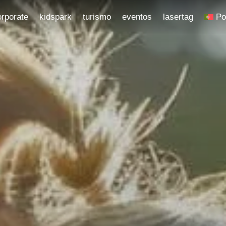
orporate
kidspark
turismo
eventos
lasertag
Po