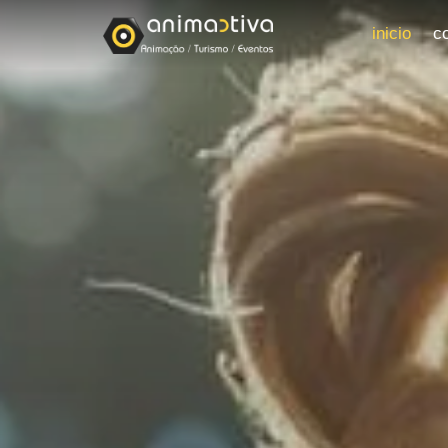
inicio
c