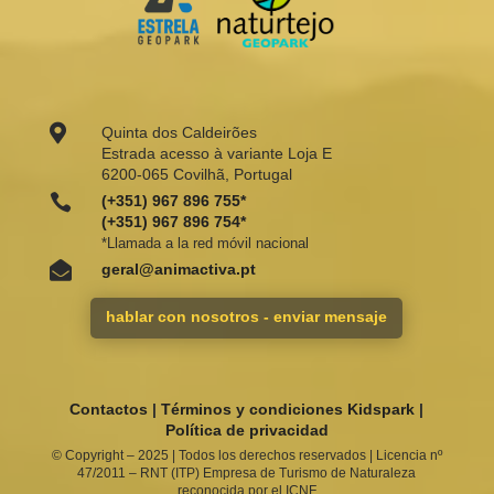

Quinta dos Caldeirões
Estrada acesso à variante Loja E
6200-065 Covilhã, Portugal

(+351) 967 896 755*
(+351) 967 896 754*
*Llamada a la red móvil nacional

geral@animactiva.pt
hablar con nosotros - enviar mensaje
Contactos
|
Términos y condiciones Kidspark
|
Política de privacidad
© Copyright –
2025 | Todos los derechos reservados | Licencia nº
47/2011 – RNT (ITP) Empresa de Turismo de Naturaleza
reconocida por el ICNF